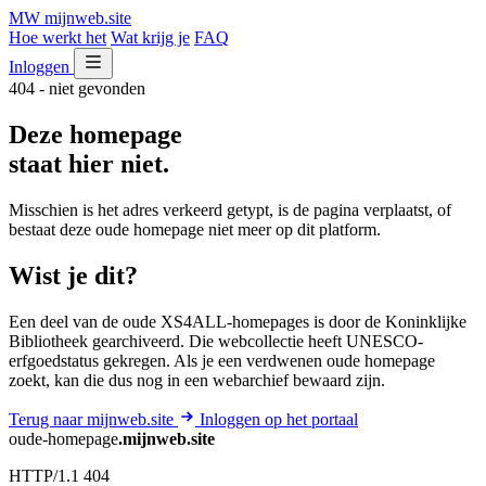
MW
mijnweb
.site
Hoe werkt het
Wat krijg je
FAQ
Inloggen
404 - niet gevonden
Deze homepage
staat hier niet.
Misschien is het adres verkeerd getypt, is de pagina verplaatst, of
bestaat deze oude homepage niet meer op dit platform.
Wist je dit?
Een deel van de oude XS4ALL-homepages is door de Koninklijke
Bibliotheek gearchiveerd. Die webcollectie heeft UNESCO-
erfgoedstatus gekregen. Als je een verdwenen oude homepage
zoekt, kan die dus nog in een webarchief bewaard zijn.
Terug naar mijnweb.site
Inloggen op het portaal
oude-homepage
.mijnweb.site
HTTP/1.1 404