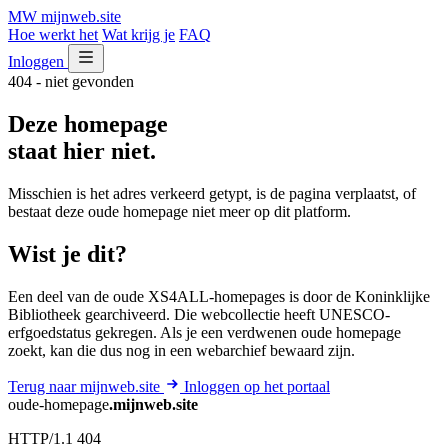
MW
mijnweb
.site
Hoe werkt het
Wat krijg je
FAQ
Inloggen
404 - niet gevonden
Deze homepage
staat hier niet.
Misschien is het adres verkeerd getypt, is de pagina verplaatst, of
bestaat deze oude homepage niet meer op dit platform.
Wist je dit?
Een deel van de oude XS4ALL-homepages is door de Koninklijke
Bibliotheek gearchiveerd. Die webcollectie heeft UNESCO-
erfgoedstatus gekregen. Als je een verdwenen oude homepage
zoekt, kan die dus nog in een webarchief bewaard zijn.
Terug naar mijnweb.site
Inloggen op het portaal
oude-homepage
.mijnweb.site
HTTP/1.1 404